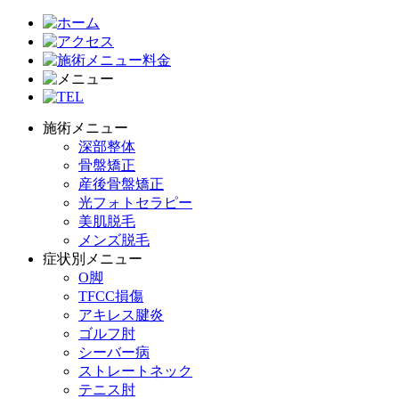
施術メニュー
深部整体
骨盤矯正
産後骨盤矯正
光フォトセラピー
美肌脱毛
メンズ脱毛
症状別メニュー
O脚
TFCC損傷
アキレス腱炎
ゴルフ肘
シーバー病
ストレートネック
テニス肘