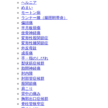
ヘルニア
めまい
モートン病
ランナー膝（腸脛靭帯炎）
偏頭痛
半月板損傷
坐骨神経痛
変形性股関節症
変形性膝関節症
外反母趾
成長痛
手・指のしびれ
梨状筋症候群
肋間神経痛
肘内障
肘部管症候群
股関節痛
肩こり
背中の痛み
胸郭出口症候群
脊柱管狭窄症