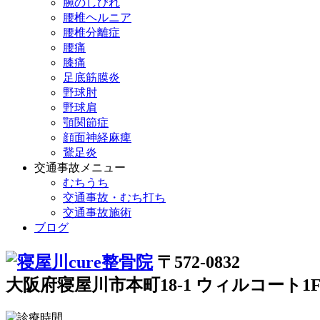
腕のしびれ
腰椎ヘルニア
腰椎分離症
腰痛
膝痛
足底筋膜炎
野球肘
野球肩
顎関節症
顔面神経麻痺
鵞足炎
交通事故メニュー
むちうち
交通事故・むち打ち
交通事故施術
ブログ
〒572-0832
大阪府寝屋川市本町18-1 ウィルコート1