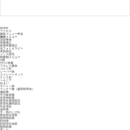
HOME
アクセス
施術メニュー料金
施術メニュー
深部整体
骨盤矯正
産後骨盤矯正
光フォトセラピー
美肌脱毛
メンズ脱毛
症状別メニュー
O脚
TFCC損傷
アキレス腱炎
ゴルフ肘
シーバー病
ストレートネック
テニス肘
ヘルニア
めまい
モートン病
ランナー膝（腸脛靭帯炎）
偏頭痛
半月板損傷
坐骨神経痛
変形性股関節症
変形性膝関節症
外反母趾
成長痛
手・指のしびれ
梨状筋症候群
肋間神経痛
肘内障
肘部管症候群
股関節痛
肩こり