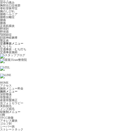
背中の痛み
胸郭出口症候群
脊柱管狭窄症
腕のしびれ
腰椎ヘルニア
腰椎分離症
腰痛
膝痛
足底筋膜炎
野球肘
野球肩
顎関節症
顔面神経麻痺
鵞足炎
交通事故メニュー
むちうち
交通事故・むち打ち
交通事故施術
HOME
アクセス
施術メニュー料金
施術メニュー
深部整体
骨盤矯正
産後骨盤矯正
光フォトセラピー
美肌脱毛
メンズ脱毛
症状別メニュー
O脚
TFCC損傷
アキレス腱炎
ゴルフ肘
シーバー病
ストレートネック