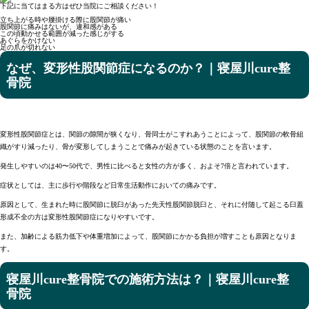
下記に当てはまる方はぜひ当院にご相談ください！
立ち上がる時や腰掛ける際に股関節が痛い
股関節に痛みはないが、違和感がある
この頃動かせる範囲が減った感じがする
あぐらをかけない
足の爪が切れない
なぜ、変形性股関節症になるのか？｜寝屋川cure整
骨院
変形性股関節症とは、関節の隙間が狭くなり、骨同士がこすれあうことによって、股関節の軟骨組
織がすり減ったり、骨が変形してしまうことで痛みが起きている状態のことを言います。
発生しやすいのは40〜50代で、男性に比べると女性の方が多く、およそ7倍と言われています。
症状としては、主に歩行や階段など日常生活動作においての痛みです。
原因として、生まれた時に股関節に脱臼があった先天性股関節脱臼と、それに付随して起こる臼蓋
形成不全の方は変形性股関節症になりやすいです。
また、加齢による筋力低下や体重増加によって、股関節にかかる負担が増すことも原因となりま
す。
寝屋川cure整骨院での施術方法は？｜寝屋川cure整
骨院