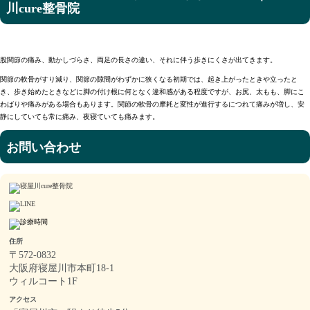
川cure整骨院
股関節の痛み、動かしづらさ、両足の長さの違い、それに伴う歩きにくさが出てきます。
関節の軟骨がすり減り、関節の隙間がわずかに狭くなる初期では、起き上がったときや立ったと
き、歩き始めたときなどに脚の付け根に何となく違和感がある程度ですが、お尻、太もも、脚にこ
わばりや痛みがある場合もあります。関節の軟骨の摩耗と変性が進行するにつれて痛みが増し、安
静にしていても常に痛み、夜寝ていても痛みます。
お問い合わせ
住所
〒572-0832
大阪府寝屋川市本町18-1
ウィルコート1F
アクセス