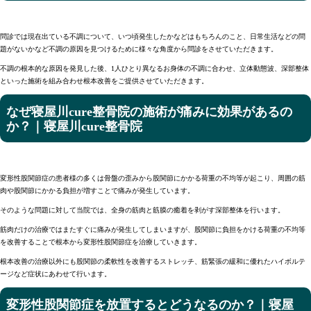
問診では現在出ている不調について、いつ頃発生したかなどはもちろんのこと、日常生活などの問
題がないかなど不調の原因を見つけるために様々な角度から問診をさせていただきます。
不調の根本的な原因を発見した後、1人ひとり異なるお身体の不調に合わせ、立体動態波、深部整体
といった施術を組み合わせ根本改善をご提供させていただきます。
なぜ寝屋川cure整骨院の施術が痛みに効果があるの
か？｜寝屋川cure整骨院
変形性股関節症の患者様の多くは骨盤の歪みから股関節にかかる荷重の不均等が起こり、周囲の筋
肉や股関節にかかる負担が増すことで痛みが発生しています。
そのような問題に対して当院では、全身の筋肉と筋膜の癒着を剥がす深部整体を行います。
筋肉だけの治療ではまたすぐに痛みが発生してしまいますが、股関節に負担をかける荷重の不均等
を改善することで根本から変形性股関節症を治療していきます。
根本改善の治療以外にも股関節の柔軟性を改善するストレッチ、筋緊張の緩和に優れたハイボルテ
ージなど症状にあわせて行います。
変形性股関節症を放置するとどうなるのか？｜寝屋