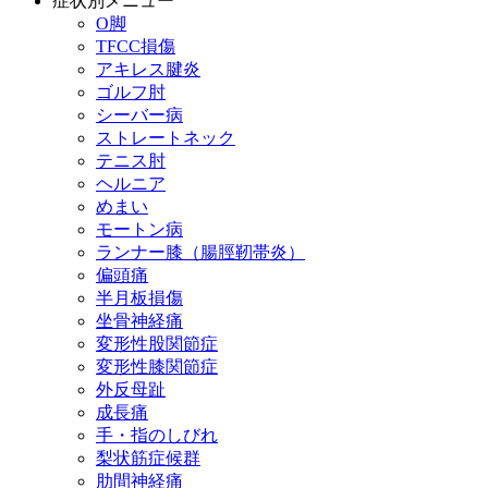
症状別メニュー
O脚
TFCC損傷
アキレス腱炎
ゴルフ肘
シーバー病
ストレートネック
テニス肘
ヘルニア
めまい
モートン病
ランナー膝（腸脛靭帯炎）
偏頭痛
半月板損傷
坐骨神経痛
変形性股関節症
変形性膝関節症
外反母趾
成長痛
手・指のしびれ
梨状筋症候群
肋間神経痛