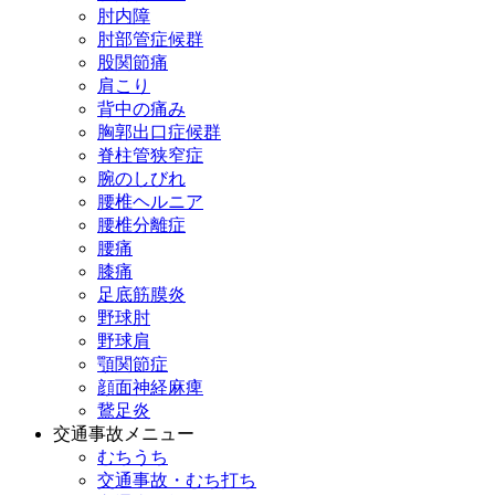
肘内障
肘部管症候群
股関節痛
肩こり
背中の痛み
胸郭出口症候群
脊柱管狭窄症
腕のしびれ
腰椎ヘルニア
腰椎分離症
腰痛
膝痛
足底筋膜炎
野球肘
野球肩
顎関節症
顔面神経麻痺
鵞足炎
交通事故メニュー
むちうち
交通事故・むち打ち