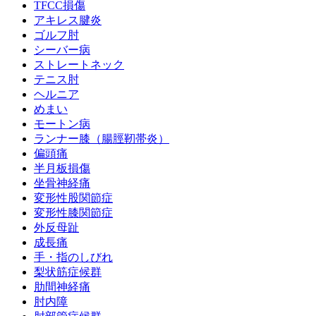
TFCC損傷
アキレス腱炎
ゴルフ肘
シーバー病
ストレートネック
テニス肘
ヘルニア
めまい
モートン病
ランナー膝（腸脛靭帯炎）
偏頭痛
半月板損傷
坐骨神経痛
変形性股関節症
変形性膝関節症
外反母趾
成長痛
手・指のしびれ
梨状筋症候群
肋間神経痛
肘内障