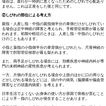
場合は、血行が一時的に悪くなったためのしびれで心配あり
ません。これは正座をした後と同じです。
②しびれの部位による考え方
親指・人差し指・中指の親指側半分の掌側だけがしびれてい
る場合は正中神経の障害と考えられ、手根管症候群が最も疑
われます。初期や軽症のときは、人差し指・中指のしびれだ
けのこともあります。
小指と薬指の小指側半分の掌背側がしびれたら、尺骨神経の
障害で肘部管症候群が最も疑われます。
また、両手足がしびれる場合には、頚椎疾患や神経内科が専
門の末梢神経の変性疾患が考えられます。
一方、片側の手足がしびれる場合や上肢のほかに口の周りな
どがしびれる場合などには、頭の中の病気（脳腫瘍や脳血管
障害などの頭蓋内病変）を考えます。
日常生活でよくないお身体の使い方が原因で骨格が歪むこと
により手・指のしびれが発生することがあります。