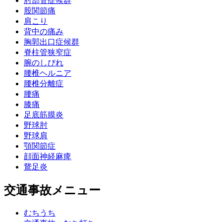
肘部管症候群
股関節痛
肩こり
背中の痛み
胸郭出口症候群
脊柱管狭窄症
腕のしびれ
腰椎ヘルニア
腰椎分離症
腰痛
膝痛
足底筋膜炎
野球肘
野球肩
顎関節症
顔面神経麻痺
鵞足炎
交通事故メニュー
むちうち