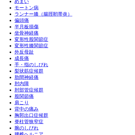
めまい
モートン病
ランナー膝（腸脛靭帯炎）
偏頭痛
半月板損傷
坐骨神経痛
変形性股関節症
変形性膝関節症
外反母趾
成長痛
手・指のしびれ
梨状筋症候群
肋間神経痛
肘内障
肘部管症候群
股関節痛
肩こり
背中の痛み
胸郭出口症候群
脊柱管狭窄症
腕のしびれ
腰椎ヘルニア