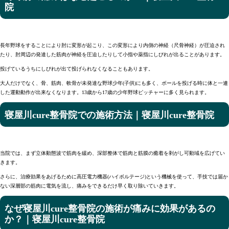
院
長年野球をすることにより肘に変形が起こり、この変形により内側の神経（尺骨神経）が圧迫され
たり、肘周辺の発達した筋肉が神経を圧迫したりして小指や薬指にしびれが出ることがあります。
投げているうちにしびれが出て投げられなくなることもあります。
大人だけでなく、骨、筋肉、軟骨が未発達な野球少年(子供)にも多く、ボールを投げる時に体と一連
した運動動作が出来なくなります。13歳から17歳の少年野球ピッチャーに多く見られます。
寝屋川cure整骨院での施術方法｜寝屋川cure整骨院
当院では、まず立体動態波で筋肉を緩め、深部整体で筋肉と筋膜の癒着を剥がし可動域を広げてい
きます。
さらに、治療効果をあげるために高圧電力機器(ハイボルテージ)という機械を使って、手技では届か
ない深層部の筋肉に電気を流し、痛みをできるだけ早く取り除いていきます。
なぜ寝屋川cure整骨院の施術が痛みに効果があるの
か？｜寝屋川cure整骨院