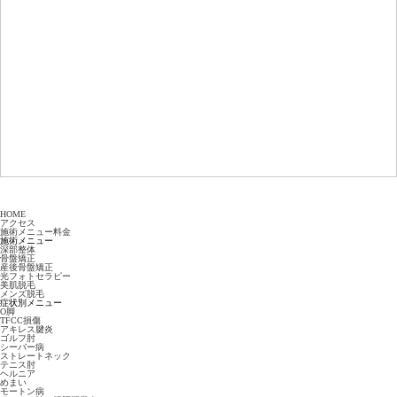
HOME
アクセス
施術メニュー料金
施術メニュー
深部整体
骨盤矯正
産後骨盤矯正
光フォトセラピー
美肌脱毛
メンズ脱毛
症状別メニュー
O脚
TFCC損傷
アキレス腱炎
ゴルフ肘
シーバー病
ストレートネック
テニス肘
ヘルニア
めまい
モートン病