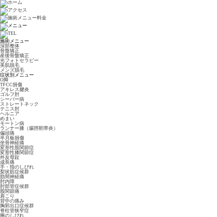
施術メニュー
深部整体
骨盤矯正
産後骨盤矯正
光フォトセラピー
美肌脱毛
メンズ脱毛
症状別メニュー
O脚
TFCC損傷
アキレス腱炎
ゴルフ肘
シーバー病
ストレートネック
テニス肘
ヘルニア
めまい
モートン病
ランナー膝（腸脛靭帯炎）
偏頭痛
半月板損傷
坐骨神経痛
変形性股関節症
変形性膝関節症
外反母趾
成長痛
手・指のしびれ
梨状筋症候群
肋間神経痛
肘内障
肘部管症候群
股関節痛
肩こり
背中の痛み
胸郭出口症候群
脊柱管狭窄症
腕のしびれ