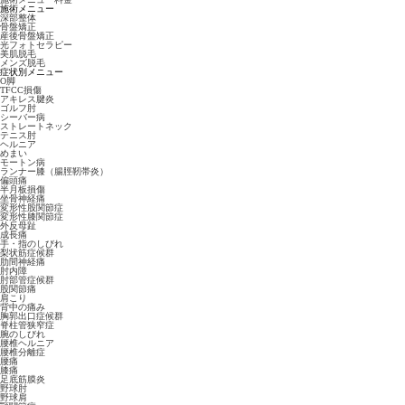
施術メニュー
深部整体
骨盤矯正
産後骨盤矯正
光フォトセラピー
美肌脱毛
メンズ脱毛
症状別メニュー
O脚
TFCC損傷
アキレス腱炎
ゴルフ肘
シーバー病
ストレートネック
テニス肘
ヘルニア
めまい
モートン病
ランナー膝（腸脛靭帯炎）
偏頭痛
半月板損傷
坐骨神経痛
変形性股関節症
変形性膝関節症
外反母趾
成長痛
手・指のしびれ
梨状筋症候群
肋間神経痛
肘内障
肘部管症候群
股関節痛
肩こり
背中の痛み
胸郭出口症候群
脊柱管狭窄症
腕のしびれ
腰椎ヘルニア
腰椎分離症
腰痛
膝痛
足底筋膜炎
野球肘
野球肩