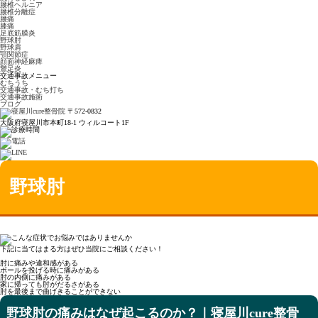
腰椎ヘルニア
腰椎分離症
腰痛
膝痛
足底筋膜炎
野球肘
野球肩
顎関節症
顔面神経麻痺
鵞足炎
交通事故メニュー
むちうち
交通事故・むち打ち
交通事故施術
ブログ
〒572-0832
大阪府寝屋川市本町18-1 ウィルコート1F
野球肘
下記に当てはまる方はぜひ当院にご相談ください！
肘に痛みや違和感がある
ボールを投げる時に痛みがある
肘の内側に痛みがある
家に帰っても肘がだるさがある
肘を最後まで曲げきることができない
野球肘の痛みはなぜ起こるのか？｜寝屋川cure整骨