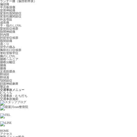
ランナー膝（腸脛靭帯炎）
偏頭痛
半月板損傷
坐骨神経痛
変形性股関節症
変形性膝関節症
外反母趾
成長痛
手・指のしびれ
梨状筋症候群
肋間神経痛
肘内障
肘部管症候群
股関節痛
肩こり
背中の痛み
胸郭出口症候群
脊柱管狭窄症
腕のしびれ
腰椎ヘルニア
腰椎分離症
腰痛
膝痛
足底筋膜炎
野球肘
野球肩
顎関節症
顔面神経麻痺
鵞足炎
交通事故メニュー
むちうち
交通事故・むち打ち
交通事故施術
HOME
アクセス
施術メニュー料金