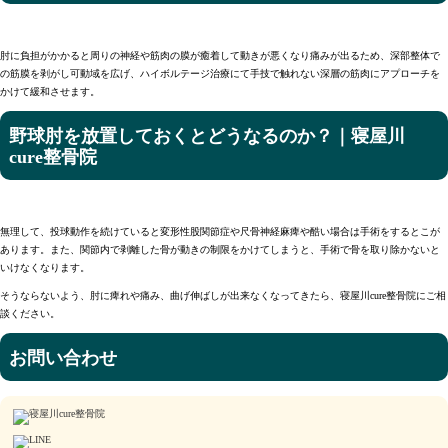
肘に負担がかかると周りの神経や筋肉の膜が癒着して動きが悪くなり痛みが出るため、深部整体で
の筋膜を剥がし可動域を広げ、ハイボルテージ治療にて手技で触れない深層の筋肉にアプローチを
かけて緩和させます。
野球肘を放置しておくとどうなるのか？｜寝屋川
cure整骨院
無理して、投球動作を続けていると変形性股関節症や尺骨神経麻痺や酷い場合は手術をするとこが
あります。また、関節内で剥離した骨が動きの制限をかけてしまうと、手術で骨を取り除かないと
いけなくなります。
そうならないよう、肘に痺れや痛み、曲げ伸ばしが出来なくなってきたら、寝屋川cure整骨院にご相
談ください。
お問い合わせ