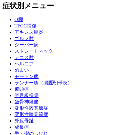
症状別メニュー
O脚
TFCC損傷
アキレス腱炎
ゴルフ肘
シーバー病
ストレートネック
テニス肘
ヘルニア
めまい
モートン病
ランナー膝（腸脛靭帯炎）
偏頭痛
半月板損傷
坐骨神経痛
変形性股関節症
変形性膝関節症
外反母趾
成長痛
手・指のしびれ