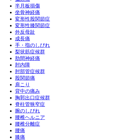
半月板損傷
坐骨神経痛
変形性股関節症
変形性膝関節症
外反母趾
成長痛
手・指のしびれ
梨状筋症候群
肋間神経痛
肘内障
肘部管症候群
股関節痛
肩こり
背中の痛み
胸郭出口症候群
脊柱管狭窄症
腕のしびれ
腰椎ヘルニア
腰椎分離症
腰痛
膝痛