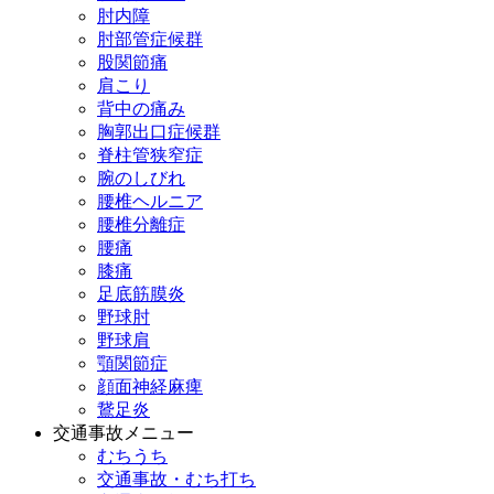
肘内障
肘部管症候群
股関節痛
肩こり
背中の痛み
胸郭出口症候群
脊柱管狭窄症
腕のしびれ
腰椎ヘルニア
腰椎分離症
腰痛
膝痛
足底筋膜炎
野球肘
野球肩
顎関節症
顔面神経麻痺
鵞足炎
交通事故メニュー
むちうち
交通事故・むち打ち