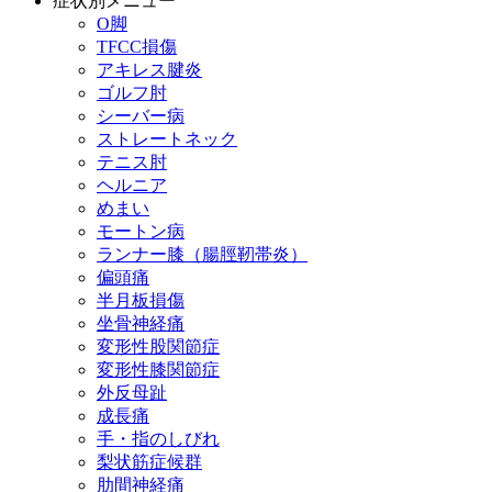
症状別メニュー
O脚
TFCC損傷
アキレス腱炎
ゴルフ肘
シーバー病
ストレートネック
テニス肘
ヘルニア
めまい
モートン病
ランナー膝（腸脛靭帯炎）
偏頭痛
半月板損傷
坐骨神経痛
変形性股関節症
変形性膝関節症
外反母趾
成長痛
手・指のしびれ
梨状筋症候群
肋間神経痛