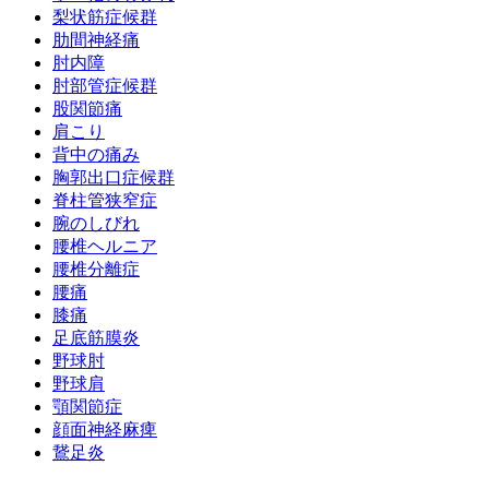
梨状筋症候群
肋間神経痛
肘内障
肘部管症候群
股関節痛
肩こり
背中の痛み
胸郭出口症候群
脊柱管狭窄症
腕のしびれ
腰椎ヘルニア
腰椎分離症
腰痛
膝痛
足底筋膜炎
野球肘
野球肩
顎関節症
顔面神経麻痺
鵞足炎