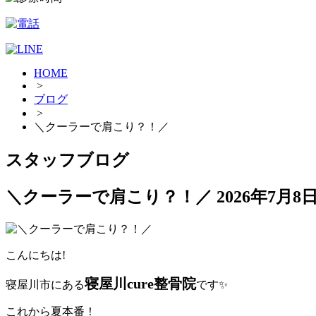
HOME
>
ブログ
>
＼クーラーで肩こり？！／
スタッフブログ
＼クーラーで肩こり？！／
2026年7月8
こんにちは!
寝屋川cure整骨院
寝屋川市にある
です✨
これから夏本番！