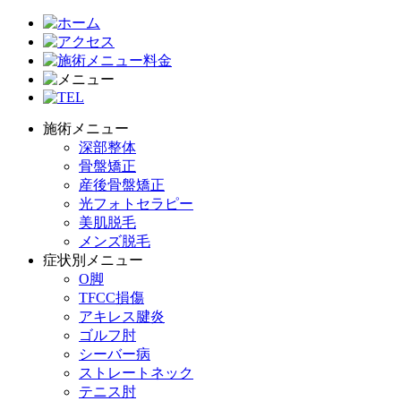
施術メニュー
深部整体
骨盤矯正
産後骨盤矯正
光フォトセラピー
美肌脱毛
メンズ脱毛
症状別メニュー
O脚
TFCC損傷
アキレス腱炎
ゴルフ肘
シーバー病
ストレートネック
テニス肘