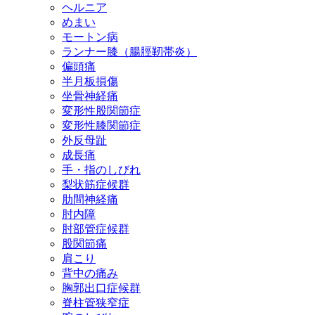
ヘルニア
めまい
モートン病
ランナー膝（腸脛靭帯炎）
偏頭痛
半月板損傷
坐骨神経痛
変形性股関節症
変形性膝関節症
外反母趾
成長痛
手・指のしびれ
梨状筋症候群
肋間神経痛
肘内障
肘部管症候群
股関節痛
肩こり
背中の痛み
胸郭出口症候群
脊柱管狭窄症