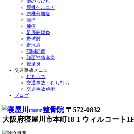
腕のしびれ
腰椎ヘルニア
腰椎分離症
腰痛
膝痛
足底筋膜炎
野球肘
野球肩
顎関節症
顔面神経麻痺
鵞足炎
交通事故メニュー
むちうち
交通事故・むち打ち
交通事故施術
ブログ
〒572-0832
大阪府寝屋川市本町18-1 ウィルコート1