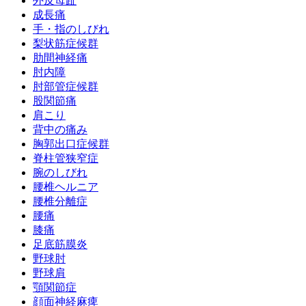
外反母趾
成長痛
手・指のしびれ
梨状筋症候群
肋間神経痛
肘内障
肘部管症候群
股関節痛
肩こり
背中の痛み
胸郭出口症候群
脊柱管狭窄症
腕のしびれ
腰椎ヘルニア
腰椎分離症
腰痛
膝痛
足底筋膜炎
野球肘
野球肩
顎関節症
顔面神経麻痺