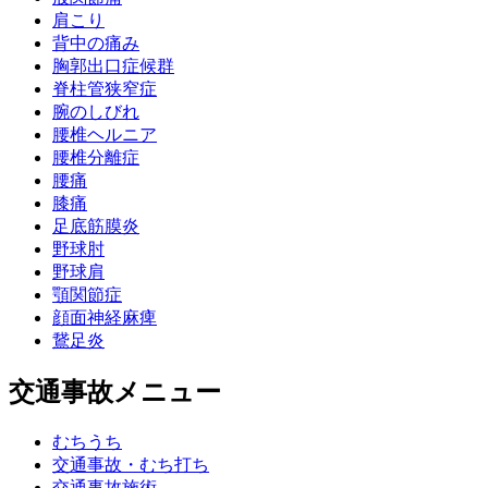
肩こり
背中の痛み
胸郭出口症候群
脊柱管狭窄症
腕のしびれ
腰椎ヘルニア
腰椎分離症
腰痛
膝痛
足底筋膜炎
野球肘
野球肩
顎関節症
顔面神経麻痺
鵞足炎
交通事故メニュー
むちうち
交通事故・むち打ち
交通事故施術