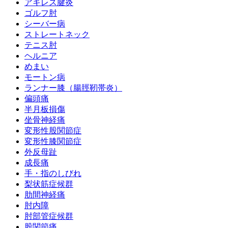
アキレス腱炎
ゴルフ肘
シーバー病
ストレートネック
テニス肘
ヘルニア
めまい
モートン病
ランナー膝（腸脛靭帯炎）
偏頭痛
半月板損傷
坐骨神経痛
変形性股関節症
変形性膝関節症
外反母趾
成長痛
手・指のしびれ
梨状筋症候群
肋間神経痛
肘内障
肘部管症候群
股関節痛