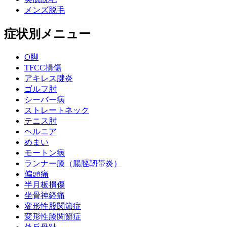
メンズ脱毛
症状別メニュー
O脚
TFCC損傷
アキレス腱炎
ゴルフ肘
シーバー病
ストレートネック
テニス肘
ヘルニア
めまい
モートン病
ランナー膝（腸脛靭帯炎）
偏頭痛
半月板損傷
坐骨神経痛
変形性股関節症
変形性膝関節症