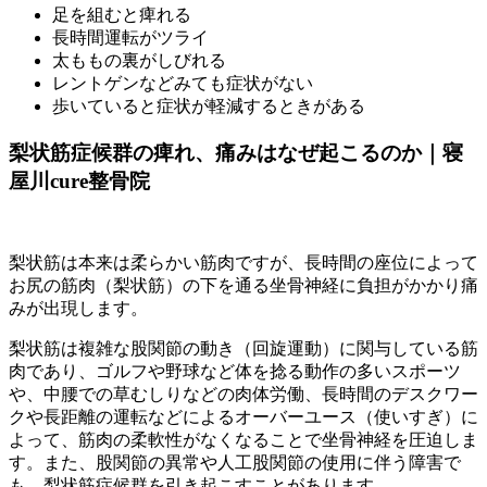
足を組むと痺れる
長時間運転がツライ
太ももの裏がしびれる
レントゲンなどみても症状がない
歩いていると症状が軽減するときがある
梨状筋症候群の痺れ、痛みはなぜ起こるのか｜寝
屋川cure整骨院
梨状筋は本来は柔らかい筋肉ですが、長時間の座位によって
お尻の筋肉（梨状筋）の下を通る坐骨神経に負担がかかり痛
みが出現します
。
梨状筋は複雑な股関節の動き（回旋運動）に関与している筋
肉であり、ゴルフや野球など体を捻る動作の多いスポーツ
や、中腰での草むしりなどの肉体労働、長時間のデスクワー
クや長距離の運転などによるオーバーユース（使いすぎ）に
よって、筋肉の柔軟性がなくなることで坐骨神経を圧迫しま
す。また、股関節の異常や人工股関節の使用に伴う障害で
も、梨状筋症候群を引き起こすことがあります。