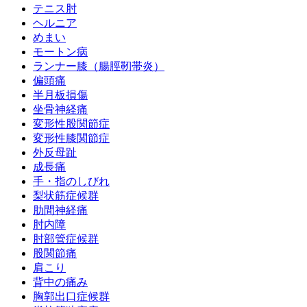
テニス肘
ヘルニア
めまい
モートン病
ランナー膝（腸脛靭帯炎）
偏頭痛
半月板損傷
坐骨神経痛
変形性股関節症
変形性膝関節症
外反母趾
成長痛
手・指のしびれ
梨状筋症候群
肋間神経痛
肘内障
肘部管症候群
股関節痛
肩こり
背中の痛み
胸郭出口症候群