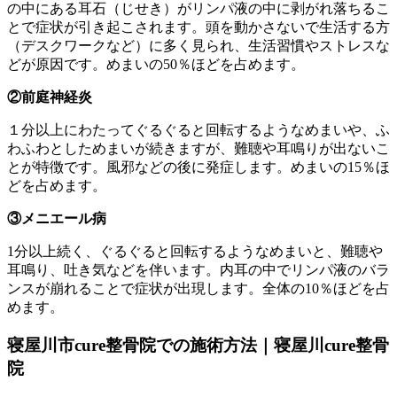
の中にある耳石（じせき）がリンパ液の中に剥がれ落ちるこ
とで症状が引き起こされます。頭を動かさないで生活する方
（デスクワークなど）に多く見られ、生活習慣やストレスな
どが原因です。めまいの50％ほどを占めます。
②前庭神経炎
１分以上にわたってぐるぐると回転するようなめまいや、ふ
わふわとしためまいが続きますが、難聴や耳鳴りが出ないこ
とが特徴です。風邪などの後に発症します。めまいの15％ほ
どを占めます。
③メニエール病
1分以上続く、ぐるぐると回転するようなめまいと、難聴や
耳鳴り、吐き気などを伴います。内耳の中でリンパ液のバラ
ンスが崩れることで症状が出現します。全体の10％ほどを占
めます。
寝屋川市cure整骨院での施術方法｜寝屋川cure整骨
院