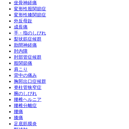
坐骨神経痛
変形性股関節症
変形性膝関節症
外反母趾
成長痛
手・指のしびれ
梨状筋症候群
肋間神経痛
肘内障
肘部管症候群
股関節痛
肩こり
背中の痛み
胸郭出口症候群
脊柱管狭窄症
腕のしびれ
腰椎ヘルニア
腰椎分離症
腰痛
膝痛
足底筋膜炎