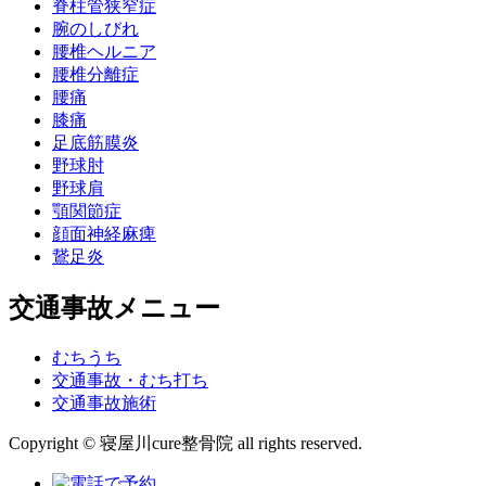
脊柱管狭窄症
腕のしびれ
腰椎ヘルニア
腰椎分離症
腰痛
膝痛
足底筋膜炎
野球肘
野球肩
顎関節症
顔面神経麻痺
鵞足炎
交通事故メニュー
むちうち
交通事故・むち打ち
交通事故施術
Copyright © 寝屋川cure整骨院 all rights reserved.