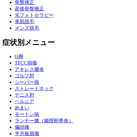
骨盤矯正
産後骨盤矯正
光フォトセラピー
美肌脱毛
メンズ脱毛
症状別メニュー
O脚
TFCC損傷
アキレス腱炎
ゴルフ肘
シーバー病
ストレートネック
テニス肘
ヘルニア
めまい
モートン病
ランナー膝（腸脛靭帯炎）
偏頭痛
半月板損傷