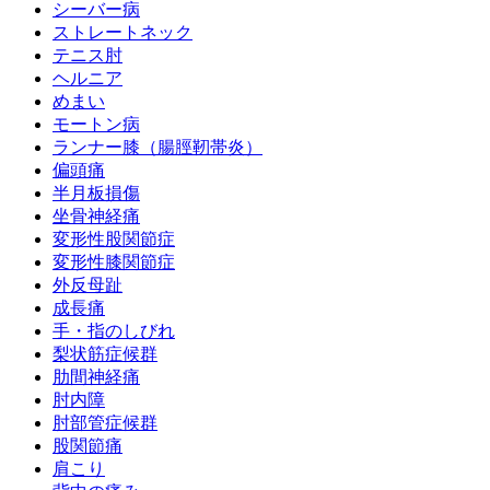
シーバー病
ストレートネック
テニス肘
ヘルニア
めまい
モートン病
ランナー膝（腸脛靭帯炎）
偏頭痛
半月板損傷
坐骨神経痛
変形性股関節症
変形性膝関節症
外反母趾
成長痛
手・指のしびれ
梨状筋症候群
肋間神経痛
肘内障
肘部管症候群
股関節痛
肩こり