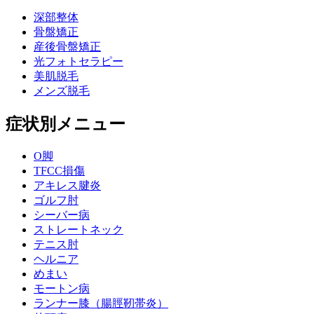
深部整体
骨盤矯正
産後骨盤矯正
光フォトセラピー
美肌脱毛
メンズ脱毛
症状別メニュー
O脚
TFCC損傷
アキレス腱炎
ゴルフ肘
シーバー病
ストレートネック
テニス肘
ヘルニア
めまい
モートン病
ランナー膝（腸脛靭帯炎）