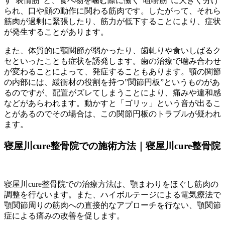
す”表情筋”と、食べ物を噛む際に働く”咀嚼筋”に大きく分け
られ、口や顔の動作に関わる筋肉です。したがって、それら
筋肉が過剰に緊張したり、筋力が低下することにより、症状
が発生することがあります。
また、体質的に顎関節が弱かったり、歯軋りや食いしばるク
セといったことも症状を誘発します。歯の治療で噛み合わせ
が変わることによって、発症することもあります。顎の関節
の内部には、緩衝材の役割を持つ”関節円板”というものがあ
るのですが、配置がズレてしまうことにより、痛みや違和感
などがあらわれます。動かすと「ゴリッ」という音が出るこ
とがあるのでその場合は、この関節円板のトラブルが疑われ
ます。
寝屋川cure整骨院での施術方法｜寝屋川cure整骨院
寝屋川cure整骨院での治療方法は、顎まわりをほぐし筋肉の
調整を行ないます。また、ハイボルテージによる電気療法で
顎関節周りの筋肉への直接的なアプローチを行ない、顎関節
症による痛みの改善を促します。