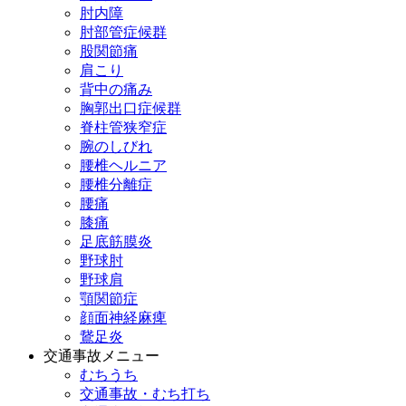
肘内障
肘部管症候群
股関節痛
肩こり
背中の痛み
胸郭出口症候群
脊柱管狭窄症
腕のしびれ
腰椎ヘルニア
腰椎分離症
腰痛
膝痛
足底筋膜炎
野球肘
野球肩
顎関節症
顔面神経麻痺
鵞足炎
交通事故メニュー
むちうち
交通事故・むち打ち