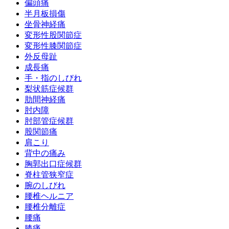
偏頭痛
半月板損傷
坐骨神経痛
変形性股関節症
変形性膝関節症
外反母趾
成長痛
手・指のしびれ
梨状筋症候群
肋間神経痛
肘内障
肘部管症候群
股関節痛
肩こり
背中の痛み
胸郭出口症候群
脊柱管狭窄症
腕のしびれ
腰椎ヘルニア
腰椎分離症
腰痛
膝痛