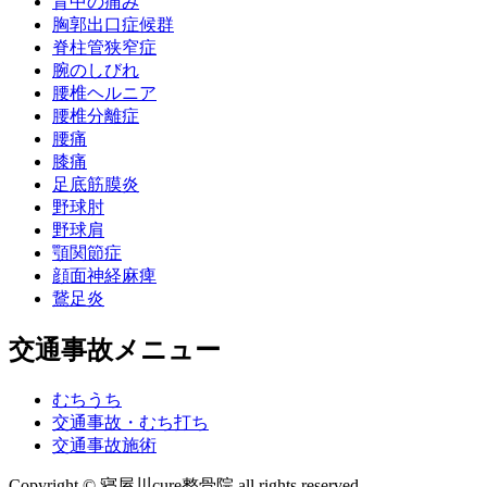
背中の痛み
胸郭出口症候群
脊柱管狭窄症
腕のしびれ
腰椎ヘルニア
腰椎分離症
腰痛
膝痛
足底筋膜炎
野球肘
野球肩
顎関節症
顔面神経麻痺
鵞足炎
交通事故メニュー
むちうち
交通事故・むち打ち
交通事故施術
Copyright © 寝屋川cure整骨院 all rights reserved.