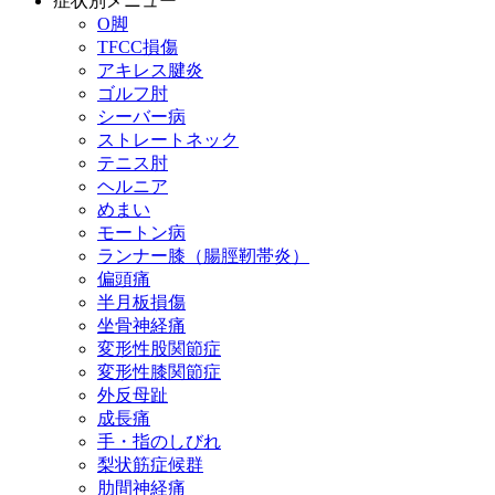
症状別メニュー
O脚
TFCC損傷
アキレス腱炎
ゴルフ肘
シーバー病
ストレートネック
テニス肘
ヘルニア
めまい
モートン病
ランナー膝（腸脛靭帯炎）
偏頭痛
半月板損傷
坐骨神経痛
変形性股関節症
変形性膝関節症
外反母趾
成長痛
手・指のしびれ
梨状筋症候群
肋間神経痛