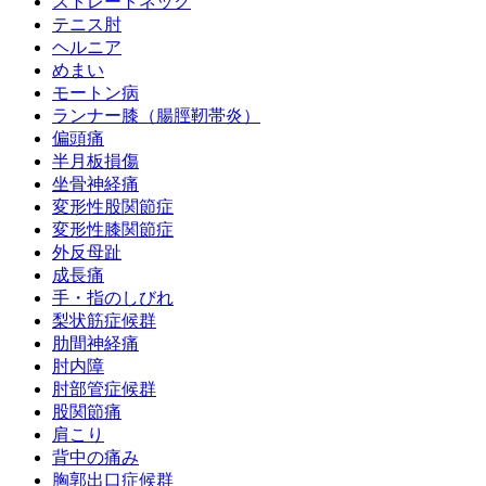
ストレートネック
テニス肘
ヘルニア
めまい
モートン病
ランナー膝（腸脛靭帯炎）
偏頭痛
半月板損傷
坐骨神経痛
変形性股関節症
変形性膝関節症
外反母趾
成長痛
手・指のしびれ
梨状筋症候群
肋間神経痛
肘内障
肘部管症候群
股関節痛
肩こり
背中の痛み
胸郭出口症候群