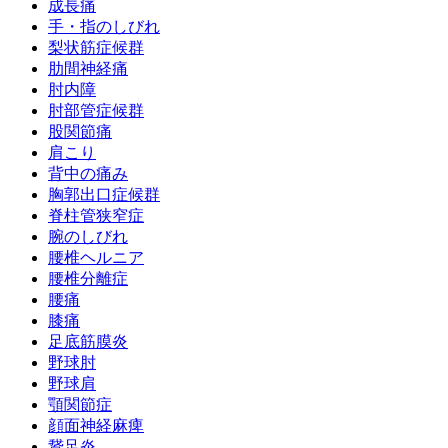
成長痛
手・指のしびれ
梨状筋症候群
肋間神経痛
肘内障
肘部管症候群
股関節痛
肩こり
背中の痛み
胸郭出口症候群
脊柱管狭窄症
腕のしびれ
腰椎ヘルニア
腰椎分離症
腰痛
膝痛
足底筋膜炎
野球肘
野球肩
顎関節症
顔面神経麻痺
鵞足炎