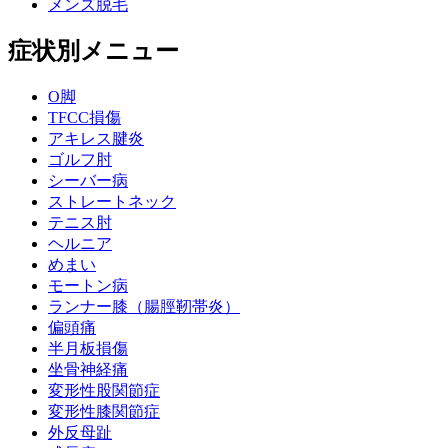
メンズ脱毛
症状別メニュー
O脚
TFCC損傷
アキレス腱炎
ゴルフ肘
シーバー病
ストレートネック
テニス肘
ヘルニア
めまい
モートン病
ランナー膝（腸脛靭帯炎）
偏頭痛
半月板損傷
坐骨神経痛
変形性股関節症
変形性膝関節症
外反母趾