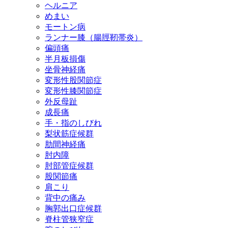
ヘルニア
めまい
モートン病
ランナー膝（腸脛靭帯炎）
偏頭痛
半月板損傷
坐骨神経痛
変形性股関節症
変形性膝関節症
外反母趾
成長痛
手・指のしびれ
梨状筋症候群
肋間神経痛
肘内障
肘部管症候群
股関節痛
肩こり
背中の痛み
胸郭出口症候群
脊柱管狭窄症