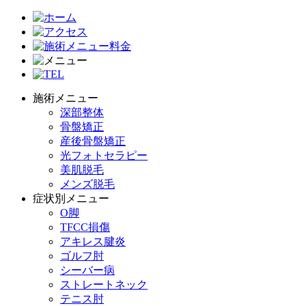
施術メニュー
深部整体
骨盤矯正
産後骨盤矯正
光フォトセラピー
美肌脱毛
メンズ脱毛
症状別メニュー
O脚
TFCC損傷
アキレス腱炎
ゴルフ肘
シーバー病
ストレートネック
テニス肘