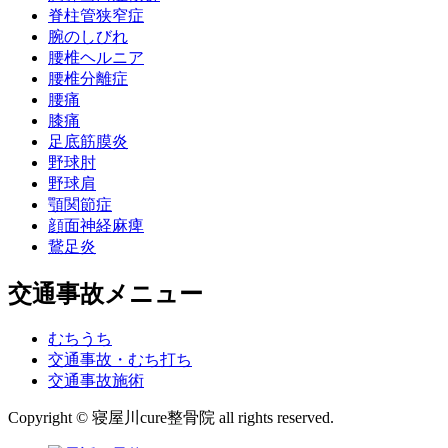
脊柱管狭窄症
腕のしびれ
腰椎ヘルニア
腰椎分離症
腰痛
膝痛
足底筋膜炎
野球肘
野球肩
顎関節症
顔面神経麻痺
鵞足炎
交通事故メニュー
むちうち
交通事故・むち打ち
交通事故施術
Copyright © 寝屋川cure整骨院 all rights reserved.