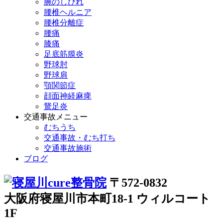
腕のしびれ
腰椎ヘルニア
腰椎分離症
腰痛
膝痛
足底筋膜炎
野球肘
野球肩
顎関節症
顔面神経麻痺
鵞足炎
交通事故メニュー
むちうち
交通事故・むち打ち
交通事故施術
ブログ
〒572-0832
大阪府寝屋川市本町18-1 ウィルコート
1F