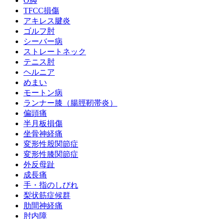
O脚
TFCC損傷
アキレス腱炎
ゴルフ肘
シーバー病
ストレートネック
テニス肘
ヘルニア
めまい
モートン病
ランナー膝（腸脛靭帯炎）
偏頭痛
半月板損傷
坐骨神経痛
変形性股関節症
変形性膝関節症
外反母趾
成長痛
手・指のしびれ
梨状筋症候群
肋間神経痛
肘内障