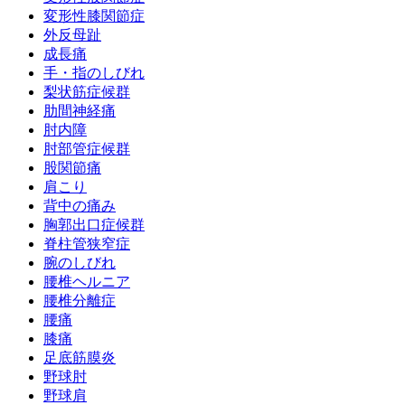
変形性膝関節症
外反母趾
成長痛
手・指のしびれ
梨状筋症候群
肋間神経痛
肘内障
肘部管症候群
股関節痛
肩こり
背中の痛み
胸郭出口症候群
脊柱管狭窄症
腕のしびれ
腰椎ヘルニア
腰椎分離症
腰痛
膝痛
足底筋膜炎
野球肘
野球肩