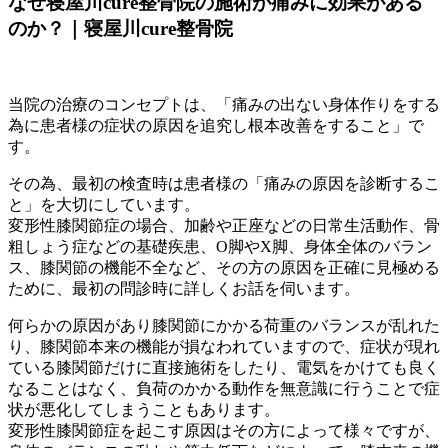
なぜ寝屋川cure整骨院の施術が痛みに効果がある
のか？｜寝屋川cure整骨院
当院の治療のコンセプトは、「
痛みの出ない身体作りをする
為に患者様の症状の原因を追究し根本改善をすること
」で
す。
その為、最初の検査時は患者様の「痛みの原因を診断するこ
と」を大切にしています。
変形性膝関節症の場合、加齢や正座などの日常生活動作、骨
粗しょう症などの基礎疾患、O脚やX脚、身体全体のバラン
ス、膝関節の機能不全など、その方の原因を正確に見極める
ために、最初の問診時に詳しくお話を伺います。
何らかの原因があり膝関節にかかる荷重のバランスが乱れた
り、膝関節本来の機能が
損なわれていますので、症状が現れ
ている膝関節だけに直接施術をしたり、電気をかけても良く
なることはなく、負荷のかかる動作を無意識に行うことで症
状が悪化してしまうこともあります。
変形性膝関節症を起こす原因はその方によって様々ですが、