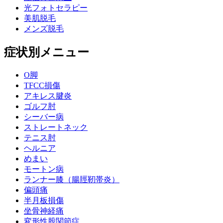
光フォトセラピー
美肌脱毛
メンズ脱毛
症状別メニュー
O脚
TFCC損傷
アキレス腱炎
ゴルフ肘
シーバー病
ストレートネック
テニス肘
ヘルニア
めまい
モートン病
ランナー膝（腸脛靭帯炎）
偏頭痛
半月板損傷
坐骨神経痛
変形性股関節症