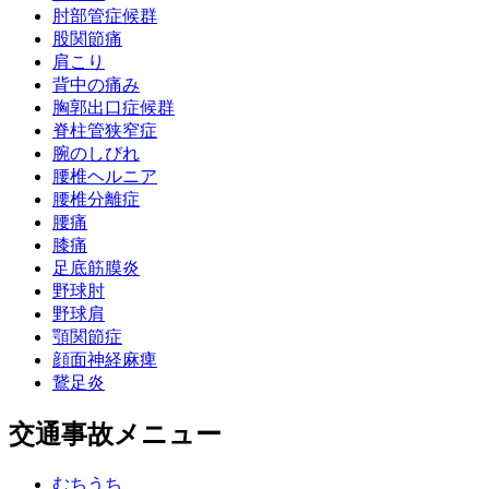
肘部管症候群
股関節痛
肩こり
背中の痛み
胸郭出口症候群
脊柱管狭窄症
腕のしびれ
腰椎ヘルニア
腰椎分離症
腰痛
膝痛
足底筋膜炎
野球肘
野球肩
顎関節症
顔面神経麻痺
鵞足炎
交通事故メニュー
むちうち