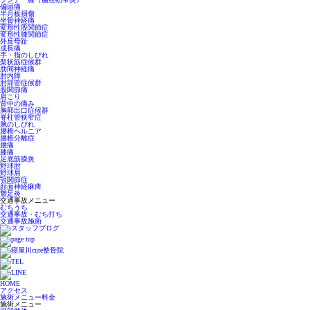
偏頭痛
半月板損傷
坐骨神経痛
変形性股関節症
変形性膝関節症
外反母趾
成長痛
手・指のしびれ
梨状筋症候群
肋間神経痛
肘内障
肘部管症候群
股関節痛
肩こり
背中の痛み
胸郭出口症候群
脊柱管狭窄症
腕のしびれ
腰椎ヘルニア
腰椎分離症
腰痛
膝痛
足底筋膜炎
野球肘
野球肩
顎関節症
顔面神経麻痺
鵞足炎
交通事故メニュー
むちうち
交通事故・むち打ち
交通事故施術
HOME
アクセス
施術メニュー料金
施術メニュー