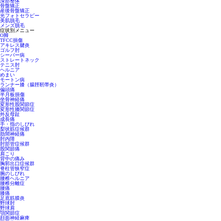
深部整体
骨盤矯正
産後骨盤矯正
光フォトセラピー
美肌脱毛
メンズ脱毛
症状別メニュー
O脚
TFCC損傷
アキレス腱炎
ゴルフ肘
シーバー病
ストレートネック
テニス肘
ヘルニア
めまい
モートン病
ランナー膝（腸脛靭帯炎）
偏頭痛
半月板損傷
坐骨神経痛
変形性股関節症
変形性膝関節症
外反母趾
成長痛
手・指のしびれ
梨状筋症候群
肋間神経痛
肘内障
肘部管症候群
股関節痛
肩こり
背中の痛み
胸郭出口症候群
脊柱管狭窄症
腕のしびれ
腰椎ヘルニア
腰椎分離症
腰痛
膝痛
足底筋膜炎
野球肘
野球肩
顎関節症
顔面神経麻痺