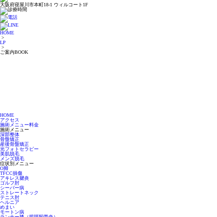
大阪府寝屋川市本町18-1 ウィルコート1F
HOME
>
LP
>
ご案内BOOK
HOME
アクセス
施術メニュー料金
施術メニュー
深部整体
骨盤矯正
産後骨盤矯正
光フォトセラピー
美肌脱毛
メンズ脱毛
症状別メニュー
O脚
TFCC損傷
アキレス腱炎
ゴルフ肘
シーバー病
ストレートネック
テニス肘
ヘルニア
めまい
モートン病
ランナー膝（腸脛靭帯炎）