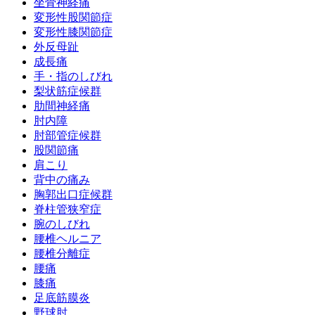
坐骨神経痛
変形性股関節症
変形性膝関節症
外反母趾
成長痛
手・指のしびれ
梨状筋症候群
肋間神経痛
肘内障
肘部管症候群
股関節痛
肩こり
背中の痛み
胸郭出口症候群
脊柱管狭窄症
腕のしびれ
腰椎ヘルニア
腰椎分離症
腰痛
膝痛
足底筋膜炎
野球肘