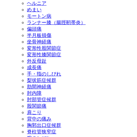
ヘルニア
めまい
モートン病
ランナー膝（腸脛靭帯炎）
偏頭痛
半月板損傷
坐骨神経痛
変形性股関節症
変形性膝関節症
外反母趾
成長痛
手・指のしびれ
梨状筋症候群
肋間神経痛
肘内障
肘部管症候群
股関節痛
肩こり
背中の痛み
胸郭出口症候群
脊柱管狭窄症