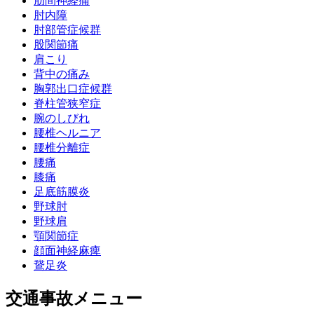
肋間神経痛
肘内障
肘部管症候群
股関節痛
肩こり
背中の痛み
胸郭出口症候群
脊柱管狭窄症
腕のしびれ
腰椎ヘルニア
腰椎分離症
腰痛
膝痛
足底筋膜炎
野球肘
野球肩
顎関節症
顔面神経麻痺
鵞足炎
交通事故メニュー