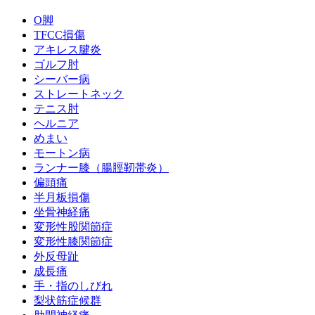
O脚
TFCC損傷
アキレス腱炎
ゴルフ肘
シーバー病
ストレートネック
テニス肘
ヘルニア
めまい
モートン病
ランナー膝（腸脛靭帯炎）
偏頭痛
半月板損傷
坐骨神経痛
変形性股関節症
変形性膝関節症
外反母趾
成長痛
手・指のしびれ
梨状筋症候群