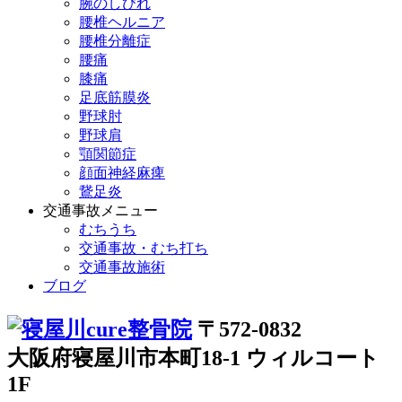
腕のしびれ
腰椎ヘルニア
腰椎分離症
腰痛
膝痛
足底筋膜炎
野球肘
野球肩
顎関節症
顔面神経麻痺
鵞足炎
交通事故メニュー
むちうち
交通事故・むち打ち
交通事故施術
ブログ
〒572-0832
大阪府寝屋川市本町18-1 ウィルコート
1F