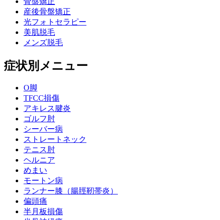
骨盤矯正
産後骨盤矯正
光フォトセラピー
美肌脱毛
メンズ脱毛
症状別メニュー
O脚
TFCC損傷
アキレス腱炎
ゴルフ肘
シーバー病
ストレートネック
テニス肘
ヘルニア
めまい
モートン病
ランナー膝（腸脛靭帯炎）
偏頭痛
半月板損傷