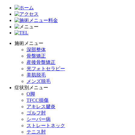
施術メニュー
深部整体
骨盤矯正
産後骨盤矯正
光フォトセラピー
美肌脱毛
メンズ脱毛
症状別メニュー
O脚
TFCC損傷
アキレス腱炎
ゴルフ肘
シーバー病
ストレートネック
テニス肘