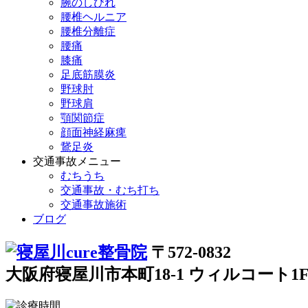
腕のしびれ
腰椎ヘルニア
腰椎分離症
腰痛
膝痛
足底筋膜炎
野球肘
野球肩
顎関節症
顔面神経麻痺
鵞足炎
交通事故メニュー
むちうち
交通事故・むち打ち
交通事故施術
ブログ
〒572-0832
大阪府寝屋川市本町18-1 ウィルコート1