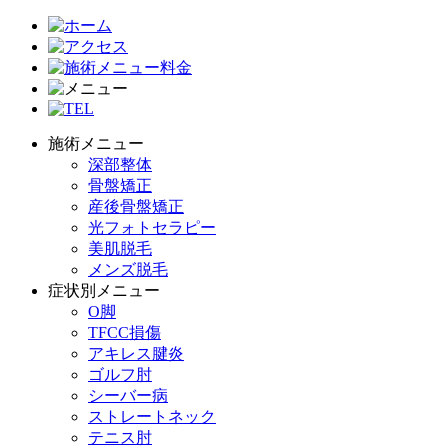
施術メニュー
深部整体
骨盤矯正
産後骨盤矯正
光フォトセラピー
美肌脱毛
メンズ脱毛
症状別メニュー
O脚
TFCC損傷
アキレス腱炎
ゴルフ肘
シーバー病
ストレートネック
テニス肘