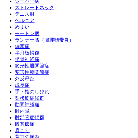
シーバー病
ストレートネック
テニス肘
ヘルニア
めまい
モートン病
ランナー膝（腸脛靭帯炎）
偏頭痛
半月板損傷
坐骨神経痛
変形性股関節症
変形性膝関節症
外反母趾
成長痛
手・指のしびれ
梨状筋症候群
肋間神経痛
肘内障
肘部管症候群
股関節痛
肩こり
背中の痛み