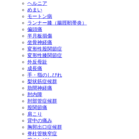
ヘルニア
めまい
モートン病
ランナー膝（腸脛靭帯炎）
偏頭痛
半月板損傷
坐骨神経痛
変形性股関節症
変形性膝関節症
外反母趾
成長痛
手・指のしびれ
梨状筋症候群
肋間神経痛
肘内障
肘部管症候群
股関節痛
肩こり
背中の痛み
胸郭出口症候群
脊柱管狭窄症