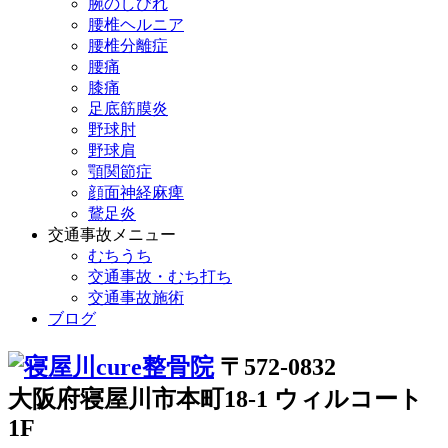
腕のしびれ
腰椎ヘルニア
腰椎分離症
腰痛
膝痛
足底筋膜炎
野球肘
野球肩
顎関節症
顔面神経麻痺
鵞足炎
交通事故メニュー
むちうち
交通事故・むち打ち
交通事故施術
ブログ
〒572-0832
大阪府寝屋川市本町18-1 ウィルコート
1F