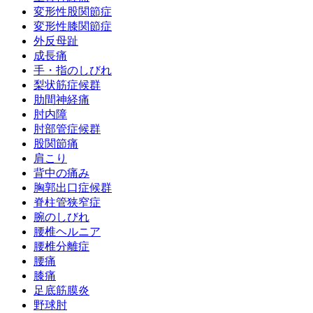
変形性股関節症
変形性膝関節症
外反母趾
成長痛
手・指のしびれ
梨状筋症候群
肋間神経痛
肘内障
肘部管症候群
股関節痛
肩こり
背中の痛み
胸郭出口症候群
脊柱管狭窄症
腕のしびれ
腰椎ヘルニア
腰椎分離症
腰痛
膝痛
足底筋膜炎
野球肘