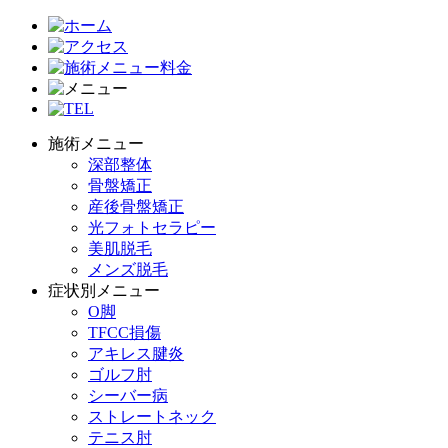
施術メニュー
深部整体
骨盤矯正
産後骨盤矯正
光フォトセラピー
美肌脱毛
メンズ脱毛
症状別メニュー
O脚
TFCC損傷
アキレス腱炎
ゴルフ肘
シーバー病
ストレートネック
テニス肘