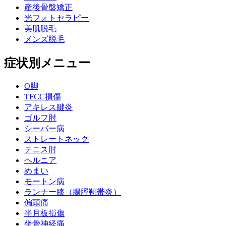
産後骨盤矯正
光フォトセラピー
美肌脱毛
メンズ脱毛
症状別メニュー
O脚
TFCC損傷
アキレス腱炎
ゴルフ肘
シーバー病
ストレートネック
テニス肘
ヘルニア
めまい
モートン病
ランナー膝（腸脛靭帯炎）
偏頭痛
半月板損傷
坐骨神経痛