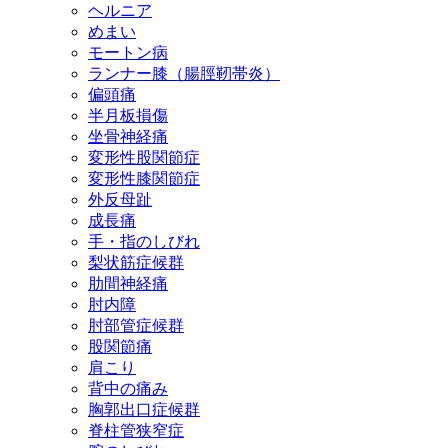
ヘルニア
めまい
モートン病
ランナー膝（腸脛靭帯炎）
偏頭痛
半月板損傷
坐骨神経痛
変形性股関節症
変形性膝関節症
外反母趾
成長痛
手・指のしびれ
梨状筋症候群
肋間神経痛
肘内障
肘部管症候群
股関節痛
肩こり
背中の痛み
胸郭出口症候群
脊柱管狭窄症