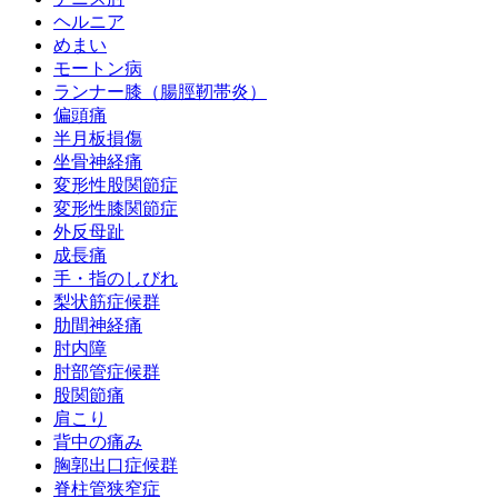
ヘルニア
めまい
モートン病
ランナー膝（腸脛靭帯炎）
偏頭痛
半月板損傷
坐骨神経痛
変形性股関節症
変形性膝関節症
外反母趾
成長痛
手・指のしびれ
梨状筋症候群
肋間神経痛
肘内障
肘部管症候群
股関節痛
肩こり
背中の痛み
胸郭出口症候群
脊柱管狭窄症