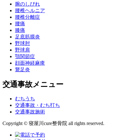
腕のしびれ
腰椎ヘルニア
腰椎分離症
腰痛
膝痛
足底筋膜炎
野球肘
野球肩
顎関節症
顔面神経麻痺
鵞足炎
交通事故メニュー
むちうち
交通事故・むち打ち
交通事故施術
Copyright © 寝屋川cure整骨院 all rights reserved.