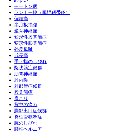
めまい
モートン病
ランナー膝（腸脛靭帯炎）
偏頭痛
半月板損傷
坐骨神経痛
変形性股関節症
変形性膝関節症
外反母趾
成長痛
手・指のしびれ
梨状筋症候群
肋間神経痛
肘内障
肘部管症候群
股関節痛
肩こり
背中の痛み
胸郭出口症候群
脊柱管狭窄症
腕のしびれ
腰椎ヘルニア