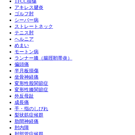
TFCC損傷
アキレス腱炎
ゴルフ肘
シーバー病
ストレートネック
テニス肘
ヘルニア
めまい
モートン病
ランナー膝（腸脛靭帯炎）
偏頭痛
半月板損傷
坐骨神経痛
変形性股関節症
変形性膝関節症
外反母趾
成長痛
手・指のしびれ
梨状筋症候群
肋間神経痛
肘内障
肘部管症候群