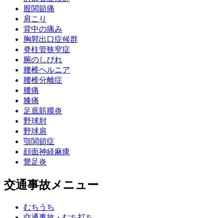
股関節痛
肩こり
背中の痛み
胸郭出口症候群
脊柱管狭窄症
腕のしびれ
腰椎ヘルニア
腰椎分離症
腰痛
膝痛
足底筋膜炎
野球肘
野球肩
顎関節症
顔面神経麻痺
鵞足炎
交通事故メニュー
むちうち
交通事故・むち打ち