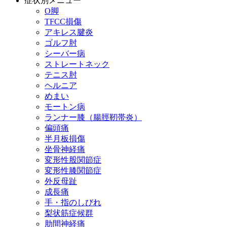
症状別メニュー
O脚
TFCC損傷
アキレス腱炎
ゴルフ肘
シーバー病
ストレートネック
テニス肘
ヘルニア
めまい
モートン病
ランナー膝（腸脛靭帯炎）
偏頭痛
半月板損傷
坐骨神経痛
変形性股関節症
変形性膝関節症
外反母趾
成長痛
手・指のしびれ
梨状筋症候群
肋間神経痛