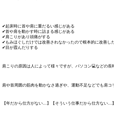
✔︎起床時に首や肩に重だるい感じがある
✔︎首や肩を動かす時に詰まる感じがある
✔︎肩こりがあり頭痛がする
✔︎もみほぐしだけでは改善されなかったので根本的に改善し
✔︎目が霞んだりする
肩こりの原因は人によって様々ですが、パソコン💻などの長時
肩や首周囲の筋肉を動かなさ過ぎや、運動不足などでも肩コリ
【年だから仕方がない…】【そういう仕事だから仕方ない…】な