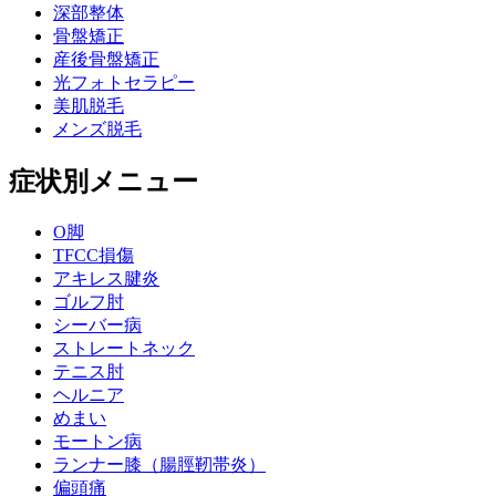
深部整体
骨盤矯正
産後骨盤矯正
光フォトセラピー
美肌脱毛
メンズ脱毛
症状別メニュー
O脚
TFCC損傷
アキレス腱炎
ゴルフ肘
シーバー病
ストレートネック
テニス肘
ヘルニア
めまい
モートン病
ランナー膝（腸脛靭帯炎）
偏頭痛