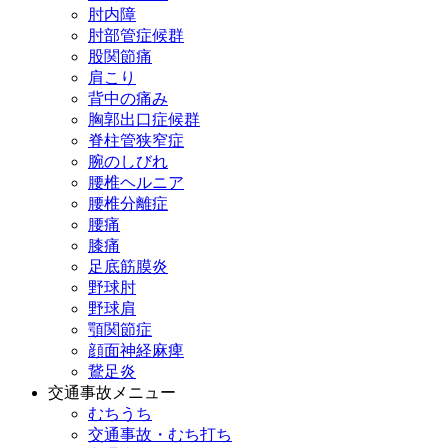
肘内障
肘部管症候群
股関節痛
肩こり
背中の痛み
胸郭出口症候群
脊柱管狭窄症
腕のしびれ
腰椎ヘルニア
腰椎分離症
腰痛
膝痛
足底筋膜炎
野球肘
野球肩
顎関節症
顔面神経麻痺
鵞足炎
交通事故メニュー
むちうち
交通事故・むち打ち