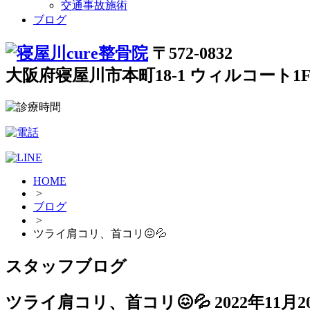
交通事故施術
ブログ
〒572-0832
大阪府寝屋川市本町18-1 ウィルコート1
HOME
>
ブログ
>
ツライ肩コリ、首コリ😖💦
スタッフブログ
ツライ肩コリ、首コリ😖💦
2022年11月2