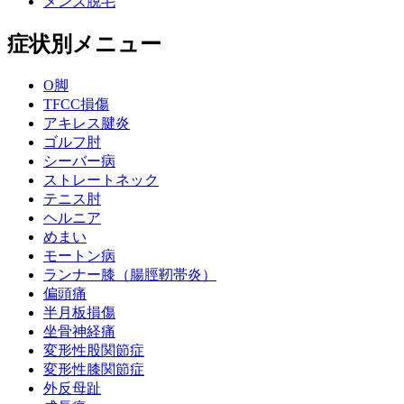
メンズ脱毛
症状別メニュー
O脚
TFCC損傷
アキレス腱炎
ゴルフ肘
シーバー病
ストレートネック
テニス肘
ヘルニア
めまい
モートン病
ランナー膝（腸脛靭帯炎）
偏頭痛
半月板損傷
坐骨神経痛
変形性股関節症
変形性膝関節症
外反母趾