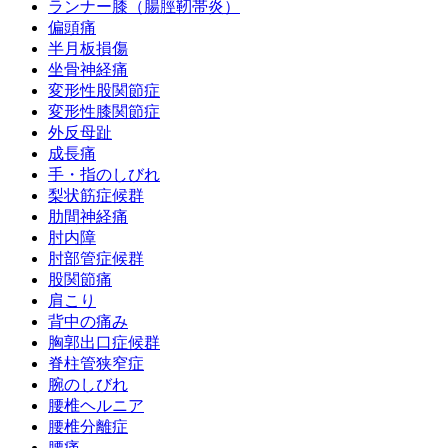
ランナー膝（腸脛靭帯炎）
偏頭痛
半月板損傷
坐骨神経痛
変形性股関節症
変形性膝関節症
外反母趾
成長痛
手・指のしびれ
梨状筋症候群
肋間神経痛
肘内障
肘部管症候群
股関節痛
肩こり
背中の痛み
胸郭出口症候群
脊柱管狭窄症
腕のしびれ
腰椎ヘルニア
腰椎分離症
腰痛