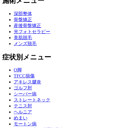
施術メニュー
深部整体
骨盤矯正
産後骨盤矯正
光フォトセラピー
美肌脱毛
メンズ脱毛
症状別メニュー
O脚
TFCC損傷
アキレス腱炎
ゴルフ肘
シーバー病
ストレートネック
テニス肘
ヘルニア
めまい
モートン病