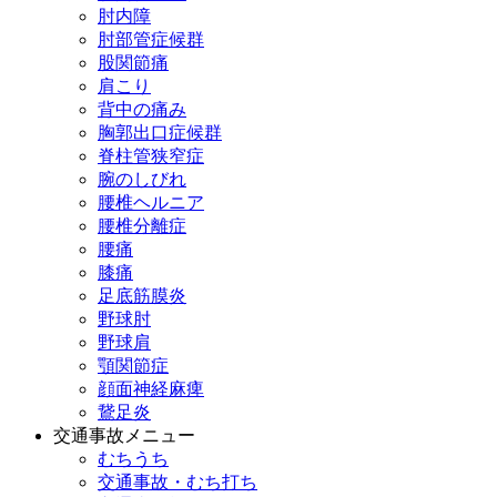
肘内障
肘部管症候群
股関節痛
肩こり
背中の痛み
胸郭出口症候群
脊柱管狭窄症
腕のしびれ
腰椎ヘルニア
腰椎分離症
腰痛
膝痛
足底筋膜炎
野球肘
野球肩
顎関節症
顔面神経麻痺
鵞足炎
交通事故メニュー
むちうち
交通事故・むち打ち