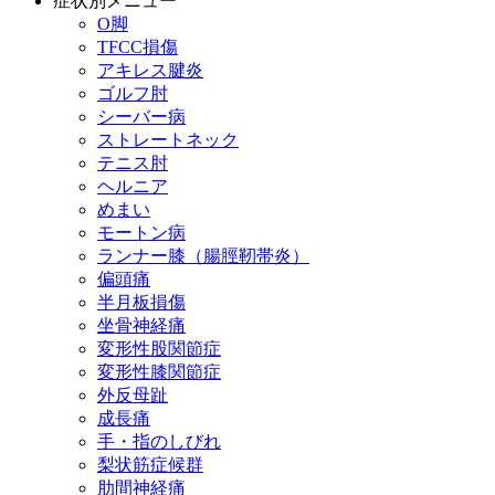
症状別メニュー
O脚
TFCC損傷
アキレス腱炎
ゴルフ肘
シーバー病
ストレートネック
テニス肘
ヘルニア
めまい
モートン病
ランナー膝（腸脛靭帯炎）
偏頭痛
半月板損傷
坐骨神経痛
変形性股関節症
変形性膝関節症
外反母趾
成長痛
手・指のしびれ
梨状筋症候群
肋間神経痛