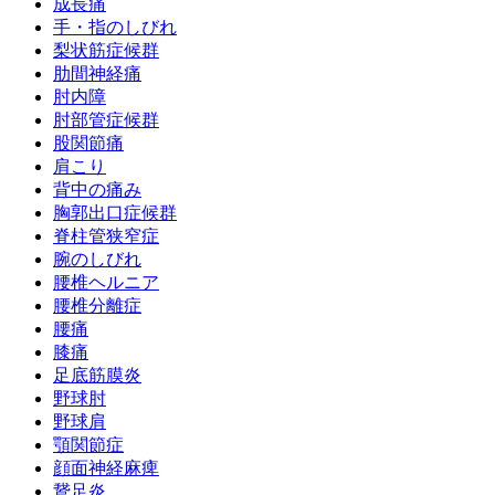
成長痛
手・指のしびれ
梨状筋症候群
肋間神経痛
肘内障
肘部管症候群
股関節痛
肩こり
背中の痛み
胸郭出口症候群
脊柱管狭窄症
腕のしびれ
腰椎ヘルニア
腰椎分離症
腰痛
膝痛
足底筋膜炎
野球肘
野球肩
顎関節症
顔面神経麻痺
鵞足炎