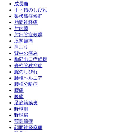
成長痛
手・指のしびれ
梨状筋症候群
肋間神経痛
肘内障
肘部管症候群
股関節痛
肩こり
背中の痛み
胸郭出口症候群
脊柱管狭窄症
腕のしびれ
腰椎ヘルニア
腰椎分離症
腰痛
膝痛
足底筋膜炎
野球肘
野球肩
顎関節症
顔面神経麻痺