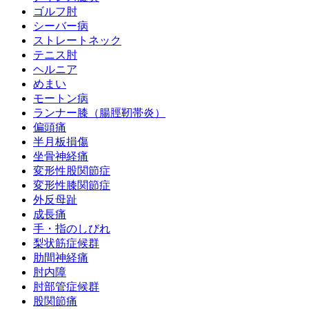
ゴルフ肘
シーバー病
ストレートネック
テニス肘
ヘルニア
めまい
モートン病
ランナー膝（腸脛靭帯炎）
偏頭痛
半月板損傷
坐骨神経痛
変形性股関節症
変形性膝関節症
外反母趾
成長痛
手・指のしびれ
梨状筋症候群
肋間神経痛
肘内障
肘部管症候群
股関節痛