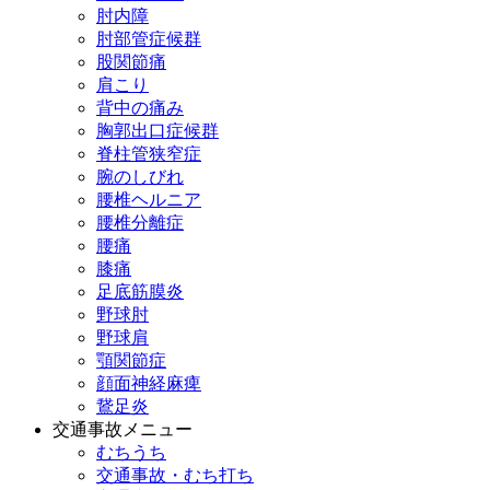
肘内障
肘部管症候群
股関節痛
肩こり
背中の痛み
胸郭出口症候群
脊柱管狭窄症
腕のしびれ
腰椎ヘルニア
腰椎分離症
腰痛
膝痛
足底筋膜炎
野球肘
野球肩
顎関節症
顔面神経麻痺
鵞足炎
交通事故メニュー
むちうち
交通事故・むち打ち