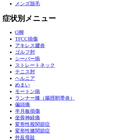
メンズ脱毛
症状別メニュー
O脚
TFCC損傷
アキレス腱炎
ゴルフ肘
シーバー病
ストレートネック
テニス肘
ヘルニア
めまい
モートン病
ランナー膝（腸脛靭帯炎）
偏頭痛
半月板損傷
坐骨神経痛
変形性股関節症
変形性膝関節症
外反母趾