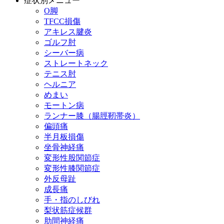
症状別メニュー
O脚
TFCC損傷
アキレス腱炎
ゴルフ肘
シーバー病
ストレートネック
テニス肘
ヘルニア
めまい
モートン病
ランナー膝（腸脛靭帯炎）
偏頭痛
半月板損傷
坐骨神経痛
変形性股関節症
変形性膝関節症
外反母趾
成長痛
手・指のしびれ
梨状筋症候群
肋間神経痛