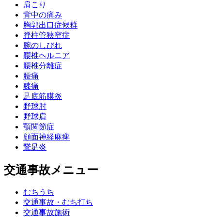
肩こり
背中の痛み
胸郭出口症候群
脊柱管狭窄症
腕のしびれ
腰椎ヘルニア
腰椎分離症
腰痛
膝痛
足底筋膜炎
野球肘
野球肩
顎関節症
顔面神経麻痺
鵞足炎
交通事故メニュー
むちうち
交通事故・むち打ち
交通事故施術