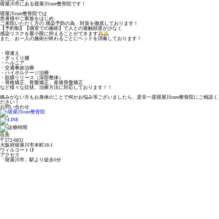
寝屋川市にある寝屋川cure整骨院です！
寝屋川cure整骨院では
患者様やご家族をはじめ、
ご来院いただく方の 感染予防の為、対策を徹底しております！
【予約制】【個室での施術】で人との接触頻度が少なく
感染リスクを最小限に抑えることができます
また、お一人の施術が終わるごとにベッドを消毒しております！
・寝違え
・ぎっくり腰
・ヘルニア
・交通事故治療
・ハイボルテージ治療
・筋膜リリース（深部整体）
・骨格矯正、骨盤矯正、産後骨盤矯正
など様々な症状、治療方法に対応しております！！
痛みがない方もお身体のことで何かお悩み等ございましたら、是非一度寝屋川cure整骨院にご相談く
ださい！
お問い合わせ
住所
〒572-0832
大阪府寝屋川市本町18-1
ウィルコート1F
アクセス
「寝屋川市」駅より徒歩5分