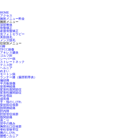
HOME
アクセス
施術メニュー料金
施術メニュー
深部整体
骨盤矯正
産後骨盤矯正
光フォトセラピー
美肌脱毛
メンズ脱毛
症状別メニュー
O脚
TFCC損傷
アキレス腱炎
ゴルフ肘
シーバー病
ストレートネック
テニス肘
ヘルニア
めまい
モートン病
ランナー膝（腸脛靭帯炎）
偏頭痛
半月板損傷
坐骨神経痛
変形性股関節症
変形性膝関節症
外反母趾
成長痛
手・指のしびれ
梨状筋症候群
肋間神経痛
肘内障
肘部管症候群
股関節痛
肩こり
背中の痛み
胸郭出口症候群
脊柱管狭窄症
腕のしびれ
腰椎ヘルニア