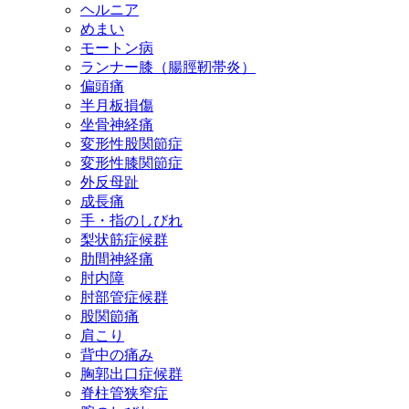
ヘルニア
めまい
モートン病
ランナー膝（腸脛靭帯炎）
偏頭痛
半月板損傷
坐骨神経痛
変形性股関節症
変形性膝関節症
外反母趾
成長痛
手・指のしびれ
梨状筋症候群
肋間神経痛
肘内障
肘部管症候群
股関節痛
肩こり
背中の痛み
胸郭出口症候群
脊柱管狭窄症