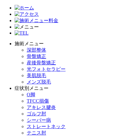
施術メニュー
深部整体
骨盤矯正
産後骨盤矯正
光フォトセラピー
美肌脱毛
メンズ脱毛
症状別メニュー
O脚
TFCC損傷
アキレス腱炎
ゴルフ肘
シーバー病
ストレートネック
テニス肘