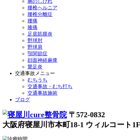
腕のしびれ
腰椎ヘルニア
腰椎分離症
腰痛
膝痛
足底筋膜炎
野球肘
野球肩
顎関節症
顔面神経麻痺
鵞足炎
交通事故メニュー
むちうち
交通事故・むち打ち
交通事故施術
ブログ
〒572-0832
大阪府寝屋川市本町18-1 ウィルコート1