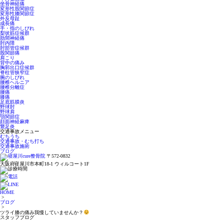
坐骨神経痛
変形性股関節症
変形性膝関節症
外反母趾
成長痛
手・指のしびれ
梨状筋症候群
肋間神経痛
肘内障
肘部管症候群
股関節痛
肩こり
背中の痛み
胸郭出口症候群
脊柱管狭窄症
腕のしびれ
腰椎ヘルニア
腰椎分離症
腰痛
膝痛
足底筋膜炎
野球肘
野球肩
顎関節症
顔面神経麻痺
鵞足炎
交通事故メニュー
むちうち
交通事故・むち打ち
交通事故施術
ブログ
〒572-0832
大阪府寝屋川市本町18-1 ウィルコート1F
HOME
>
ブログ
>
ツライ膝の痛み我慢していませんか？
スタッフブログ